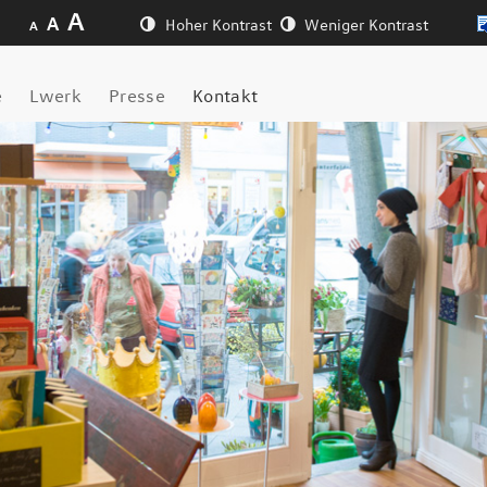
A
A
Hoher Kontrast
Weniger Kontrast
A
e
Lwerk
Presse
Kontakt