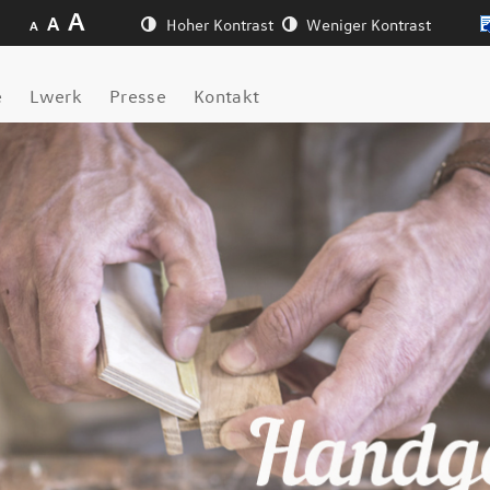
A
A
Hoher Kontrast
Weniger Kontrast
A
e
Lwerk
Presse
Kontakt