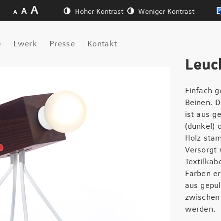
A
A
Hoher Kontrast
Weniger Kontrast
A
e
Lwerk
Presse
Kontakt
Leuc
Einfach g
Beinen. D
ist aus g
(dunkel) 
Holz sta
Versorgt 
Textilkab
Farben er
aus gepu
zwischen
werden.