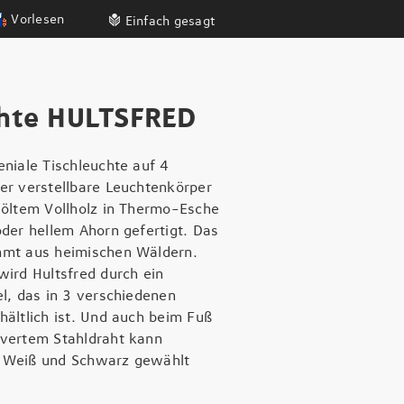
Vorlesen
Einfach gesagt
hte HULTSFRED
eniale Tischleuchte auf 4
er verstellbare Leuchtenkörper
eöltem Vollholz in Thermo-Esche
oder hellem Ahorn gefertigt. Das
mmt aus heimischen Wäldern.
wird Hultsfred durch ein
el, das in 3 verschiedenen
hältlich ist. Und auch beim Fuß
lvertem Stahldraht kann
 Weiß und Schwarz gewählt