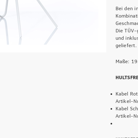
Bei den 
Kombinati
Geschmac
Die TÜV-g
und inklu
geliefert
Maße: 19
HULTSFR
Kabel Rot
Artikel-N
Kabel Sc
Artikel-N