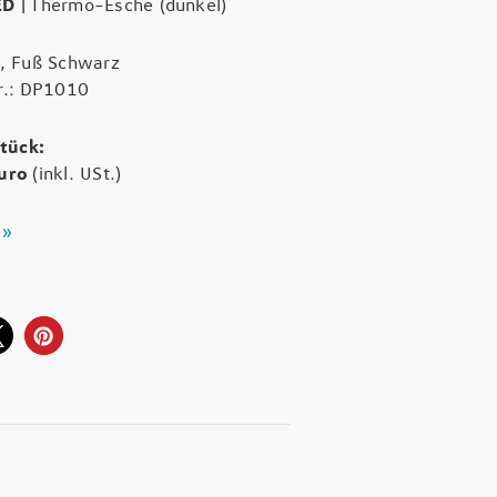
ED
|
Thermo-Esche (dunkel)
t, Fuß Schwarz
r.: DP1010
Stück:
Euro
(inkl. USt.)
 »