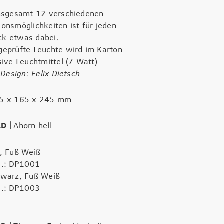
insgesamt 12 verschiedenen
onsmöglichkeiten ist für jeden
k etwas dabei.
eprüfte Leuchte wird im Karton
sive Leuchtmittel (7 Watt)
.
Design: Felix Dietsch
5 x 165 x 245 mm
ED
|
Ahorn hell
, Fuß Weiß
r.: DP1001
hwarz, Fuß Weiß
r.: DP1003