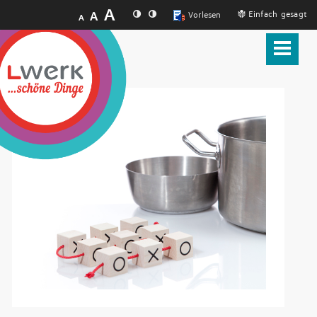
A
A
Einfach gesagt
Vorlesen
A
Produkte
Lwerk
Presse
Kontakt